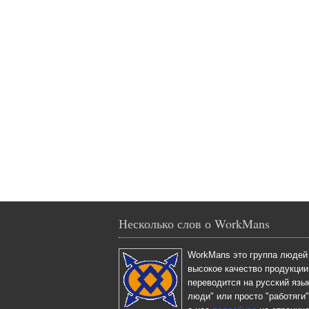
Несколько слов о WorkMans
WorkMans это группа людей
высокое качество продукции
переводится на русский яз
люди" или просто "работяги