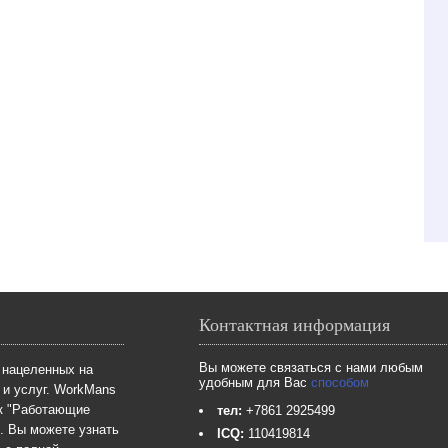
Контактная информация
Вы можете связаться с нами любым
 нацеленных на
удобным для Вас
способом
 и услуг. WorkMans
ык "Работающие
тел:
+7861 2925499
". Вы можете узнать
ICQ:
110419814