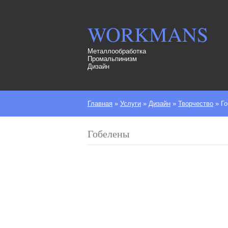
WORKMANS
Металлообработка
Промальпинизм
Дизайн
Главная
»
Услуги
»
Дизайн
»
Творчество
»
Г
Гобелены