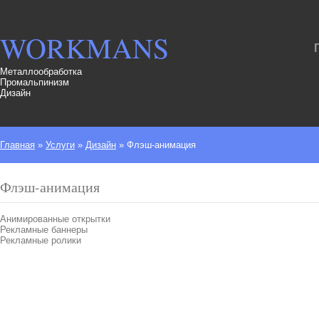
WORKMANS
Металлообработка
Промальпинизм
Дизайн
Главная
»
Услуги
»
Дизайн
»
Флэш-анимация
Флэш-анимация
Анимированные открытки
Рекламные баннеры
Рекламные ролики