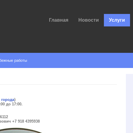
Главная
Новости
Услуги
бежные работы
е города
)
00 до 17:00.
6112
ович +7 918 4395938