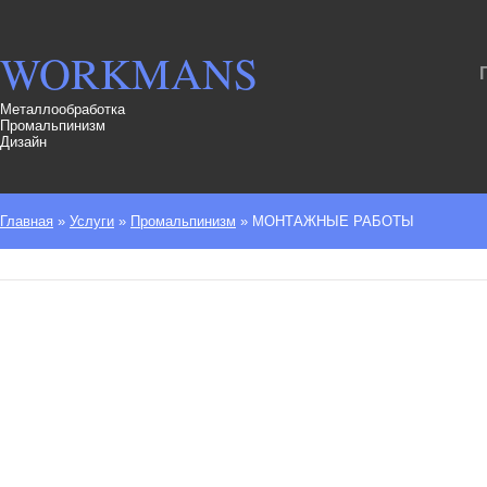
WORKMANS
Металлообработка
Промальпинизм
Дизайн
Главная
»
Услуги
»
Промальпинизм
»
МОНТАЖНЫЕ РАБОТЫ