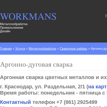
WORKMANS
Металлообработка
Промальпинизм
Дизайн
Главная
»
Услуги
»
Металлообработка
»
Сварочные раборы
»
Аргонно-ду
Аргонно-дуговая сварка
Аргонная сварка цветных металлов и их
г. Краснодар, ул. Раздельная, 2/1 (
на кар
Время работы: понедельник - пятница с 9
Контактный
телефон +7 (861) 2925499